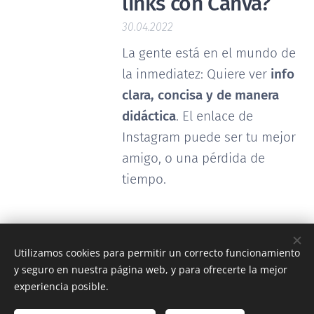
links con Canva?
30.04.2022
La gente está en el mundo de
la inmediatez: Quiere ver
info
clara, concisa y de manera
didáctica
. El enlace de
Instagram puede ser tu mejor
amigo, o una pérdida de
tiempo.
Utilizamos cookies para permitir un correcto funcionamiento
y seguro en nuestra página web, y para ofrecerte la mejor
experiencia posible.
© 2026 Gestiona Tu Estética - Buenos Aires, Argentina
Política de privacidad
-
Earnings disclaimer
-
Términos y condiciones